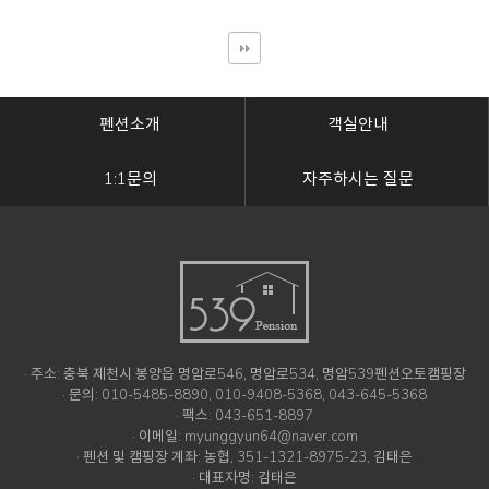
펜션소개
객실안내
1:1문의
자주하시는 질문
· 주소: 충북 제천시 봉양읍 명암로546, 명암로534, 명암539펜션오토캠핑장
· 문의: 010-5485-8890, 010-9408-5368, 043-645-5368
· 팩스: 043-651-8897
· 이메일: myunggyun64@naver.com
· 펜션 및 캠핑장 계좌: 농협, 351-1321-8975-23, 김태은
· 대표자명: 김태은