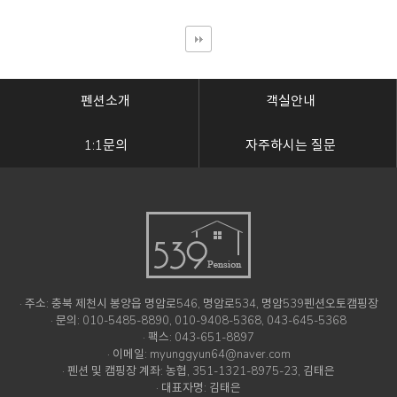
펜션소개
객실안내
1:1문의
자주하시는 질문
· 주소: 충북 제천시 봉양읍 명암로546, 명암로534, 명암539펜션오토캠핑장
· 문의: 010-5485-8890, 010-9408-5368, 043-645-5368
· 팩스: 043-651-8897
· 이메일: myunggyun64@naver.com
· 펜션 및 캠핑장 계좌: 농협, 351-1321-8975-23, 김태은
· 대표자명: 김태은