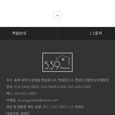
객실안내
1:1문의
· 주소: 충북 제천시 봉양읍 명암로546, 명암로534, 명암539펜션오토캠핑장
· 문의: 010-5485-8890, 010-9408-5368, 043-645-5368
· 팩스: 043-651-8897
· 이메일: myunggyun64@naver.com
· 펜션 및 캠핑장 계좌: 농협, 351-1321-8975-23, 김태은
· 대표자명: 김태은