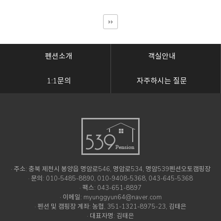
펜션소개
객실안내
1:1문의
자주하시는 질문
· 주소: 충북 제천시 봉양읍 명암로546, 명암로534, 명암539펜션오토캠핑장
· 문의: 010-5485-8890, 010-9408-5368, 043-645-5368
· 팩스: 043-651-8897
· 이메일: myunggyun64@naver.com
· 펜션 및 캠핑장 계좌: 농협, 351-1321-8975-23, 김태은
· 대표자명: 김태은