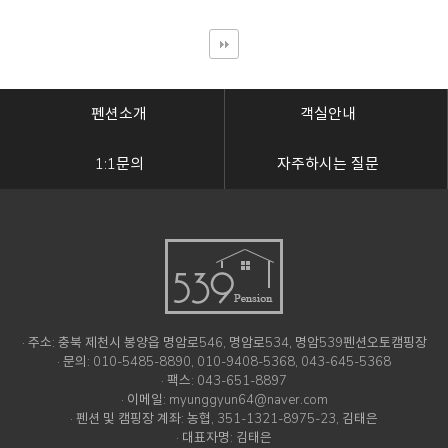
펜션소개
객실안내
1:1문의
자주하시는 질문
· 주소: 충북 제천시 봉양읍 명암로546, 명암로534, 명암539펜션오토캠핑장
· 문의: 010-5485-8890, 010-9408-5368, 043-645-5368
· 팩스: 043-651-8897
· 이메일: myunggyun64@naver.com
· 펜션 및 캠핑장 계좌: 농협, 351-1321-8975-23, 김태은
· 대표자명: 김태은