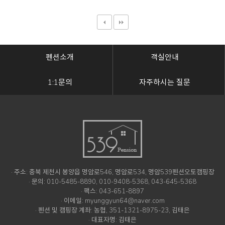
펜션소개
객실안내
1:1문의
자주하시는 질문
· 주소: 충북 제천시 봉양읍 명암로546, 명암로534, 명암539펜션오토캠핑장
· 문의: 010-5485-8890, 010-9408-5368, 043-645-5368
· 팩스: 043-651-8897
· 이메일: myunggyun64@naver.com
· 펜션 및 캠핑장 계좌: 농협, 351-1321-8975-23, 김태은
· 대표자명: 김태은