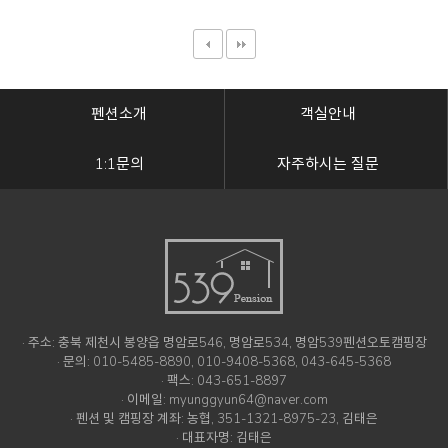
펜션소개
객실안내
1:1문의
자주하시는 질문
· 주소: 충북 제천시 봉양읍 명암로546, 명암로534, 명암539펜션오토캠핑장
· 문의: 010-5485-8890, 010-9408-5368, 043-645-5368
· 팩스: 043-651-8897
· 이메일: myunggyun64@naver.com
· 펜션 및 캠핑장 계좌: 농협, 351-1321-8975-23, 김태은
· 대표자명: 김태은