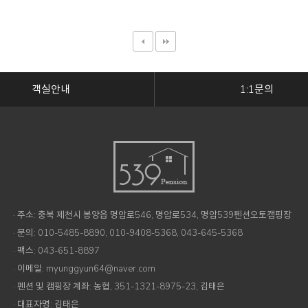
객실안내
1:1문의
· 주소: 충북 제천시 봉양읍 명암로546, 명암로534, 명암539펜션오토캠핑장
· 문의: 010-5485-8890, 010-9408-5368, 043-645-5368
· 팩스: 043-651-8897
· 이메일: myunggyun64@naver.com
· 펜션 및 캠핑장 계좌: 농협, 351-1321-8975-23, 김태은
· 대표자명: 김태은