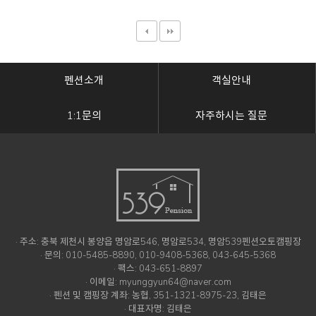
펜션소개
객실안내
1:1문의
자주하시는 질문
· 주소: 충북 제천시 봉양읍 명암로546, 명암로534, 명암539펜션오토캠핑장
· 문의: 010-5485-8890, 010-9408-5368, 043-645-5368
· 팩스: 043-651-8897
· 이메일: myunggyun64@naver.com
· 펜션 및 캠핑장 계좌: 농협, 351-1321-8975-23, 김태은
· 대표자명: 김태은