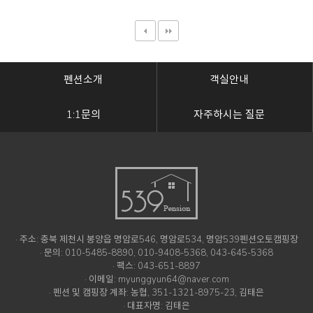
펜션소개
객실안내
1:1문의
자주하시는 질문
· 주소: 충북 제천시 봉양읍 명암로546, 명암로534, 명암539펜션오토캠핑장
· 문의: 010-5485-8890, 010-9408-5368, 043-645-5368
· 팩스: 043-651-8897
· 이메일: myunggyun64@naver.com
· 펜션 및 캠핑장 계좌: 농협, 351-1321-8975-23, 김태은
· 대표자명: 김태은