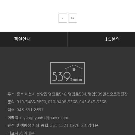
객실안내
1:1문의
· 주소: 충북 제천시 봉양읍 명암로546, 명암로534, 명암539펜션오토캠핑장
· 문의: 010-5485-8890, 010-9408-5368, 043-645-5368
· 팩스: 043-651-8897
· 이메일: myunggyun64@naver.com
· 펜션 및 캠핑장 계좌: 농협, 351-1321-8975-23, 김태은
· 대표자명: 김태은