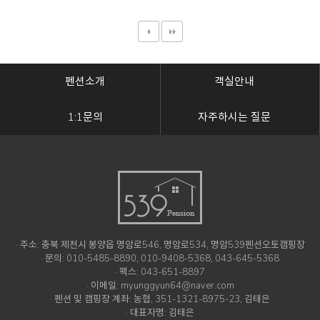
펜션소개
객실안내
1:1문의
자주하시는 질문
· 주소: 충북 제천시 봉양읍 명암로546, 명암로534, 명암539펜션오토캠핑장
· 문의: 010-5485-8890, 010-9408-5368, 043-645-5368
· 팩스: 043-651-8897
· 이메일: myunggyun64@naver.com
· 펜션 및 캠핑장 계좌: 농협, 351-1321-8975-23, 김태은
· 대표자명: 김태은