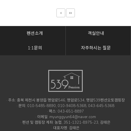
펜션소개
객실안내
1:1문의
자주하시는 질문
· 주소: 충북 제천시 봉양읍 명암로546, 명암로534, 명암539펜션오토캠핑장
· 문의: 010-5485-8890, 010-9408-5368, 043-645-5368
· 팩스: 043-651-8897
· 이메일: myunggyun64@naver.com
· 펜션 및 캠핑장 계좌: 농협, 351-1321-8975-23, 김태은
· 대표자명: 김태은