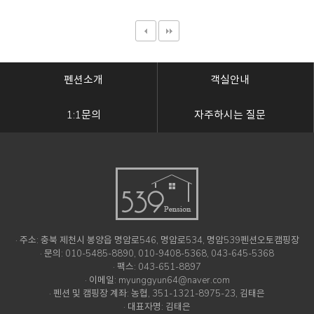
펜션소개
객실안내
1:1문의
자주하시는 질문
· 주소: 충북 제천시 봉양읍 명암로546, 명암로534, 명암539펜션오토캠핑장
· 문의: 010-5485-8890, 010-9408-5368, 043-645-5368
· 팩스: 043-651-8897
· 이메일: myunggyun64@naver.com
· 펜션 및 캠핑장 계좌: 농협, 351-1321-8975-23, 김태은
· 대표자명: 김태은