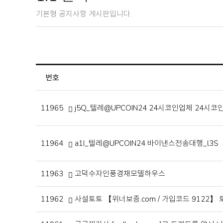
기본형 공지사항 게시판입니다.
번호
11965
j5Q_텔레@UPCOIN24 24시코인업체 24시코
11964
a1I_텔레@UPCOIN24 바이낸스전송대행_l3S
11963
고덕수자인풍경채모델하우스
11962
사설토토 【위너보증.com / 가입코드 9122】