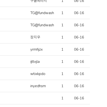
구글찌라시
1
06-16
TG@fundwash
1
06-16
TG@fundwash
1
06-16
장지우
1
06-16
yrmfijzx
1
06-16
ijttxjla
1
06-16
wtixkpdo
1
06-16
inyedhsm
1
06-16
1
06-16