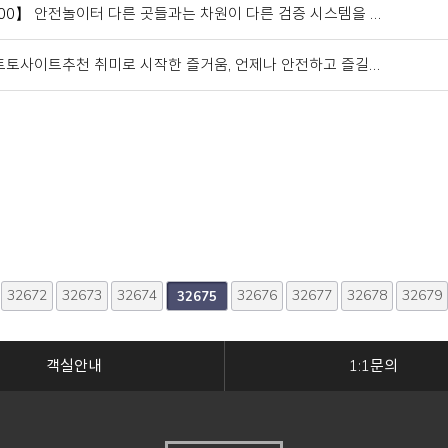
000】 안전놀이터 다른 곳들과는 차원이 다른 검증 시스템을 …
 토토사이트추천 취미로 시작한 즐거움, 언제나 안전하고 즐길…
32672
다음
맨끝
32673
32674
32676
32677
32678
32679
32675
객실안내
1:1문의