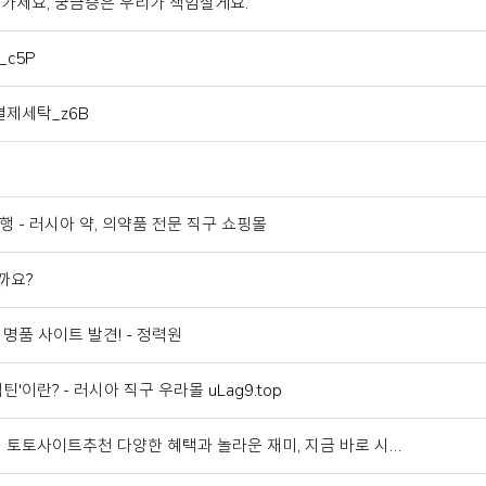
 나가세요, 궁금증은 우리가 책임질게요.
_c5P
결제세탁_z6B
행 - 러시아 약, 의약품 전문 직구 쇼핑몰
까요?
명품 사이트 발견! - 정력원
이란? - 러시아 직구 우라몰 uLag9.top
】 토토사이트추천 다양한 혜택과 놀라운 재미, 지금 바로 시…