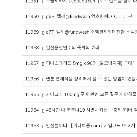
11961
구글찌라시 [ adbada.com ]로 트렌드를 앞서
11960
p6B_텔레@fundwash 암호화폐OTC 테더 판매
11959
d7T_텔레@fundwash 소액결제테더전환 소액
11958
일산운전연수의 뜻밖의 효과
11957
피나스테리드 5mg x 90정 (탈모방지제) 구매대
11956
웹툰 연재작을 정리해서 볼 수 있는 방법이 있을
11955
카마그라 100mg 구매 관련 모든 질문에 답해줄 
11954
48시간 내 코로나19 사멸시키는 구충제 '이버 멕틴'
11953
안전놀이터 【위너보증.com / 가입코드 9122