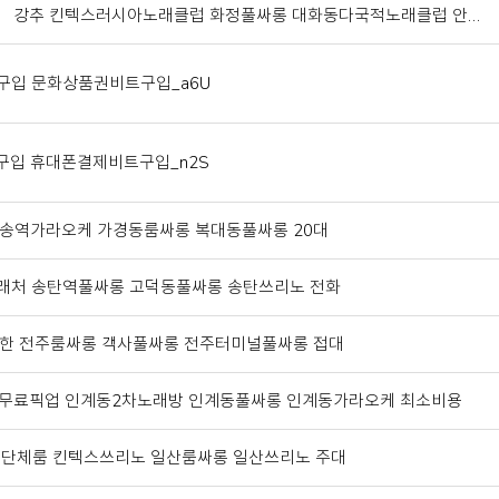
21〗 강추 킨텍스러시아노래클럽 화정풀싸롱 대화동다국적노래클럽 안…
인구입 문화상품권비트구입_a6U
인구입 휴대폰결제비트구입_n2S
 오송역가라오케 가경동룸싸롱 복대동풀싸롱 20대
 거래처 송탄역풀싸롱 고덕동풀싸롱 송탄쓰리노 전화
? 특별한 전주룸싸롱 객사풀싸롱 전주터미널풀싸롱 접대
8』 무료픽업 인계동2차노래방 인계동풀싸롱 인계동가라오케 최소비용
O21 단체룸 킨텍스쓰리노 일산룸싸롱 일산쓰리노 주대