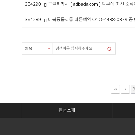
354290
구글찌라시 [ adbada.com ] 덕분에 최신 소
354289
마북동룸싸롱 빠른예약:O1O-4488-087
다음
9
펜션소개