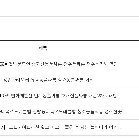
제목
858■ 첫방문할인 중화산동풀싸롱 전주풀싸롱 전주쓰리노 할인
픽업 용인가라오케 유림동풀싸롱 삼가동룸싸롱 거리
3 4858 편하게한잔 인계동풀싸롱 호매실풀싸롱 매탄2차노래방…
 영랑동다국적노래클럽 영랑동다국적노래클럽 청호동룸싸롱 정직한곳
22】 토토사이트추천 쉽고 빠르게 즐길 수 있는 놀이터가 여기…