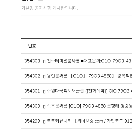
기본형 공지사항 게시판입니다.
번호
354303
전주터미널룸싸롱 ■대표문의:O1O-79O3-4
354302
용인룸싸롱 【O1O】 79O3 4858】 왕복
354301
수원다국적노래클럽 {{전화예약}} O!O 79O
354300
속초룸싸롱 [O1O] 79O3 4858 룸형태
354299
토토커뮤니티 【위너보증.com / 가입코드 91