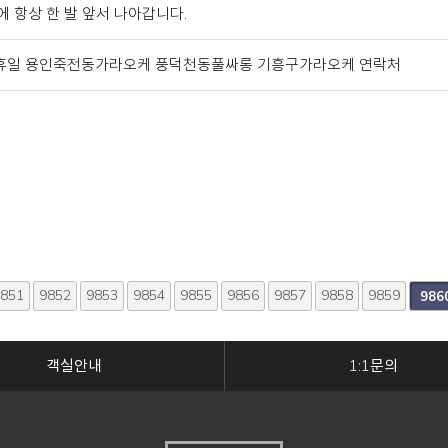
식에 항상 한 발 앞서 나아갑니다.
9 공휴일 용인죽전동가라오케 풍덕천동풀싸롱 기흥구가라오케 연락처
851
맨끝
9852
9853
9854
9855
9856
9857
9858
9859
986
객실안내
1:1문의