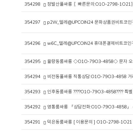
354298
정발산풀싸롱 〖빠른문의:O1O-2798-1O
354297
p2W_텔레@UPCOIN24 문화상품권비트코
354296
w6C_텔레@UPCOIN24 휴대폰결제비트코
354295
율량동룸싸롱 ◇O1O-79O3-4858◇ 문자
354294
비전동풀싸롱 직통상담:O1O-79O3-4858
354293
인후동룸싸롱 ????O1O-79O3-4858???
354292
영통룸싸롱 『상담전화:O1O-79O3-485
354291
덕은동룸싸롱 [ 이용문의 ] O1O-2798-1