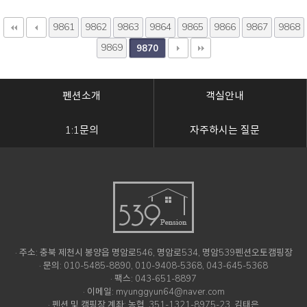
9861
9862
9863
9864
9865
9866
9867
9868
9869
9870
펜션소개
객실안내
1:1문의
자주하시는 질문
· 주소: 충북 제천시 봉양읍 명암로546, 명암로534, 명암539펜션오토캠핑장
· 문의: 010-5485-8890, 010-9408-5368, 043-645-5368
· 팩스: 043-651-8897
· 이메일: myunggyun64@naver.com
· 펜션 및 캠핑장 계좌: 농협, 351-1321-8975-23, 김태은