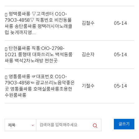
평택룸싸롱 ▽고객센터 O1O-
79O3-4858▽ 직통번호 비전동풀
김철수
05-14
싸롱 송탄룸싸롱 평택러시아노래클
럽 늦게까지영…
탄현풀싸롱 직통:O!O-2798-
1O21 룸형태 대화쓰리노 백석동룸
김순자
05-14
싸롱 백석2차노래방 편한곳
영통룸싸롱 ☞대표번호 O1O-
79O3-4858☜ 광교쓰리노음악좋은
기철수
05-14
곳 영통풀싸롱 호매실룸싸롱조용한
수원룸싸롱
글쓰기