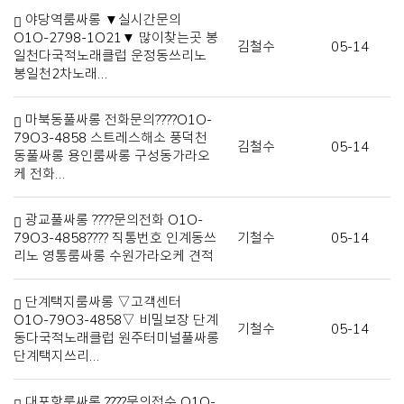
야당역룸싸롱 ▼실시간문의
O1O-2798-1O21▼ 많이찾는곳 봉
김철수
05-14
일천다국적노래클럽 운정동쓰리노
봉일천2차노래…
마북동풀싸롱 전화문의????O1O-
79O3-4858 스트레스해소 풍덕천
김철수
05-14
동풀싸롱 용인룸싸롱 구성동가라오
케 전화…
광교풀싸롱 ????문의전화 O1O-
79O3-4858???? 직통번호 인계동쓰
기철수
05-14
리노 영통룸싸롱 수원가라오케 견적
단계택지룸싸롱 ▽고객센터
O1O-79O3-4858▽ 비밀보장 단계
기철수
05-14
동다국적노래클럽 원주터미널풀싸롱
단계택지쓰리…
대포항룸싸롱 ????문의접수 O1O-