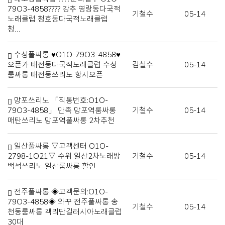
79O3-4858???? 강추 영랑동다국적
기철수
05-14
노래클럽 청호동다국적노래클럽
청…
수성풀싸롱 ♥O1O-79O3-4858♥
오픈가 태전동다국적노래클럽 수성
김철수
05-14
룸싸롱 태전동쓰리노 항시오픈
망포쓰리노 「직통번호:O1O-
79O3-4858」 만족 망포역룸싸롱
기철수
05-14
매탄쓰리노 망포역풀싸롱 2차추천
일산풀싸롱 ▽고객센터 O1O-
2798-1O21▽ 수위 일산2차노래방
기철수
05-14
백석쓰리노 일산룸싸롱 할인
전주풀싸롱 ◈고객문의:O1O-
79O3-4858◈ 와꾸 전주풀싸롱 송
기철수
05-14
천동룸싸롱 객리단길러시아노래클럽
30대