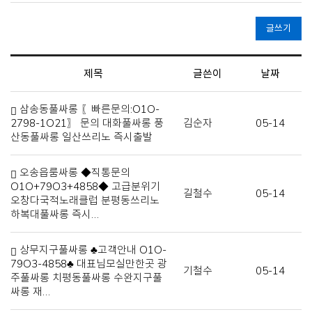
글쓰기
제목
글쓴이
날짜
삼송동풀싸롱 〖빠른문의:O1O-
2798-1O21〗 문의 대화풀싸롱 풍
김순자
05-14
산동풀싸롱 일산쓰리노 즉시출발
오송읍룸싸롱 ◆직통문의
O1O+79O3+4858◆ 고급분위기
길철수
05-14
오창다국적노래클럽 분평동쓰리노
하복대풀싸롱 즉시…
상무지구풀싸롱 ♣고객안내 O1O-
79O3-4858♣ 대표님모실만한곳 광
기철수
05-14
주풀싸롱 치평동풀싸롱 수완지구풀
싸롱 재…