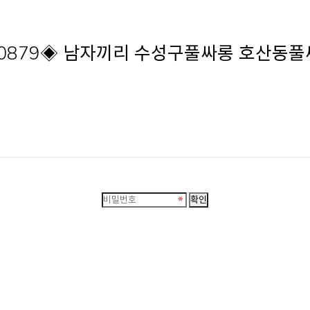
8-0879◈ 남자끼리 수성구풀싸롱 호산