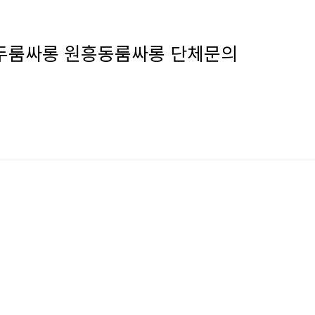
마두룸싸롱 원흥동룸싸롱 단체문의