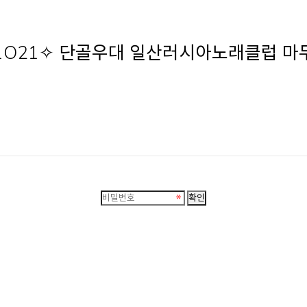
-1O21✧ 단골우대 일산러시아노래클럽 