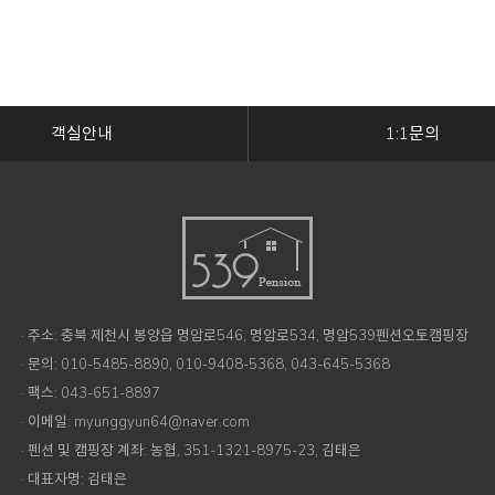
객실안내
1:1문의
· 주소: 충북 제천시 봉양읍 명암로546, 명암로534, 명암539펜션오토캠핑장
· 문의: 010-5485-8890, 010-9408-5368, 043-645-5368
· 팩스: 043-651-8897
· 이메일: myunggyun64@naver.com
· 펜션 및 캠핑장 계좌: 농협, 351-1321-8975-23, 김태은
· 대표자명: 김태은