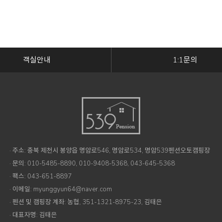
객실안내
1:1문의
· 주소: 충북 제천시 봉양읍 명암로546, 명암로534, 명암539펜션오토캠핑장
· 문의: 010-5485-8890, 010-9408-5368, 043-645-5368
· 팩스: 043-651-8897
· 이메일: myunggyun64@naver.com
· 펜션 및 캠핑장 계좌: 농협, 351-1321-8975-23, 김태은
· 대표자명: 김태은