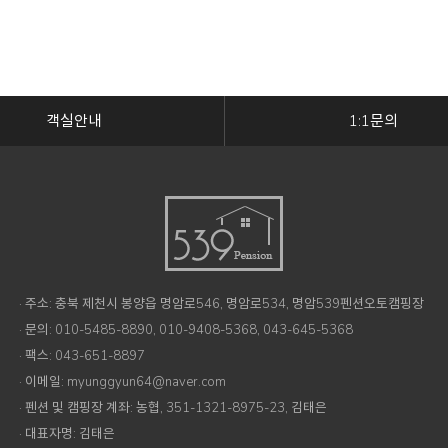
객실안내
1:1문의
· 주소: 충북 제천시 봉양읍 명암로546, 명암로534, 명암539펜션오토캠핑장
· 문의: 010-5485-8890, 010-9408-5368, 043-645-5368
· 팩스: 043-651-8897
· 이메일: myunggyun64@naver.com
· 펜션 및 캠핑장 계좌: 농협, 351-1321-8975-23, 김태은
· 대표자명: 김태은