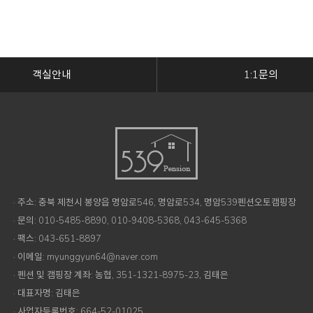
객실안내
1:1문의
· 주소: 충북 제천시 봉양읍 명암로546, 명암로534, 명암539펜션오토캠핑장
· 문의: 010-5485-8890, 010-9408-5368, 043-645-5368
· 팩스: 043-651-8897
· 이메일: myunggyun64@naver.com
· 펜션 및 캠핑장 계좌: 농협, 351-1321-8975-23, 김태은
· 대표자명: 김태은
· 사업자등록번호: 664-52-01025