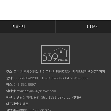
객실안내
1:1문의
· 주소: 충북 제천시 봉양읍 명암로546, 명암로534, 명암539펜션오토캠핑장
· 문의: 010-5485-8890, 010-9408-5368, 043-645-5368
· 팩스: 043-651-8897
· 이메일: myunggyun64@naver.com
· 펜션 및 캠핑장 계좌: 농협, 351-1321-8975-23, 김태은
· 대표자명: 김태은
· 사업자등록번호: 664-52-01025