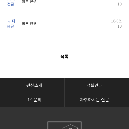
외부 전경
전글
10
다
18.08.
외부 전경
음글
10
목록
펜션소개
객실안내
1:1문의
자주하시는 질문