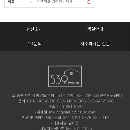
펜션소개
객실안내
1:1문의
자주하시는 질문
· 주소: 충북 제천시 봉양읍 명암로546, 명암로534, 명암539펜션오토캠핑장
· 문의: 010-5485-8890, 010-9408-5368, 043-645-5368
· 팩스: 043-651-8897
· 이메일: myunggyun64@naver.com
· 펜션 및 캠핑장 계좌: 농협, 351-1321-8975-23, 김태은
· 대표자명: 김태은
· 사업자등록번호: 664-52-01025