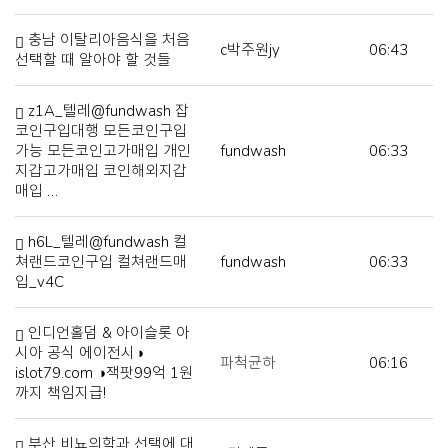
충남 이탈리아음식을 처음
c박주원jy
06:43
선택할 때 알아야 할 것들
z1A_텔레@fundwash 잡
코인구입대행 모든코인구입
가능 모든코인고가매입 개인
fundwash
06:33
지갑고가매입 코인해외지갑
매입 …
h6L_텔레@fundwash 컬
쳐랜드코인구입 컬쳐랜드매
fundwash
06:33
입_v4C
인디언홀덤 & 아이슬롯 아
시아 공식 에이전시◑
파척균하
06:16
islot79.com ◑잭팟99억 1원
까지 책임지급!
부산 비뇨의학과 선택에 대