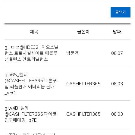
글쓰기
제목
글쓴이
날짜
| ㅌㄹ@HDE32 | 이오스밸
런스 토토사설사이트 에볼루
방문객
08:07
션밸런스 엔트리밸런스
b6S_텔레
@CASHFILTER365 트론구
CASHFILTER365
08:03
입 리플판매 이더리움 판매
_v5C
w4B_텔레
@CASHFILTER365 파이코
CASHFILTER365
08:03
인구매대행 _z7E