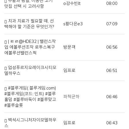
주말과 평일, 이동면 고기
o강수빈lt
08:00
맛집 선택 시 고려사항
치과 치료가 필요할 때, 선
s황다은e3
07:09
택해야 할 기준은 무엇인가?
| ㅌㄹ@HDE32 | 밸런스작
업 에볼루션조작 로투스복구
방문객
06:56
에볼루션밸런스픽
업성푸르지오레이크시티모
임프로
06:51
델하우스
#블루게임( 블루게임.com)
#블루게임(코드: 민트) #블루
파척균하
06:46
홀덤 #블루바둑이 #블루맞고
#블루슬롯
백석시그니처자이모델하우
임프로
06:43
스