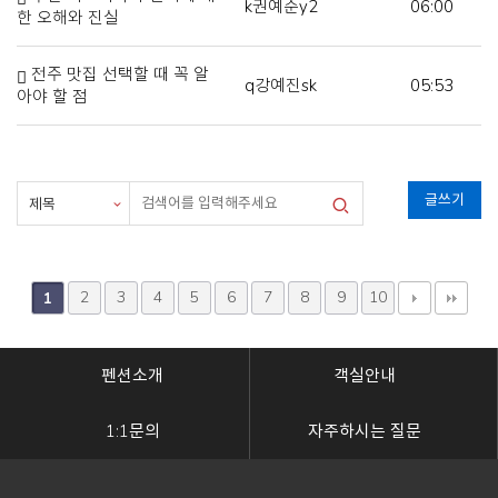
k권예준y2
06:00
한 오해와 진실
전주 맛집 선택할 때 꼭 알
q강예진sk
05:53
아야 할 점
글쓰기
2
3
4
5
6
7
8
9
10
1
펜션소개
객실안내
1:1문의
자주하시는 질문